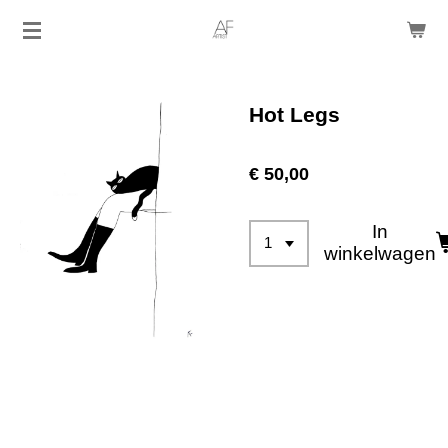
Ga
direct
naar
de
Hot Legs
hoofdinhoud
€ 50,00
In
winkelwagen